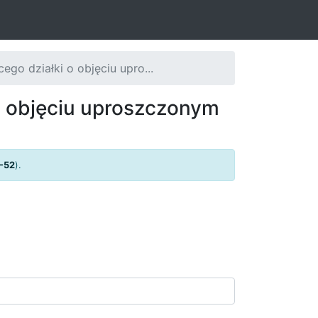
go działki o objęciu upro...
o objęciu uproszczonym
-52
).